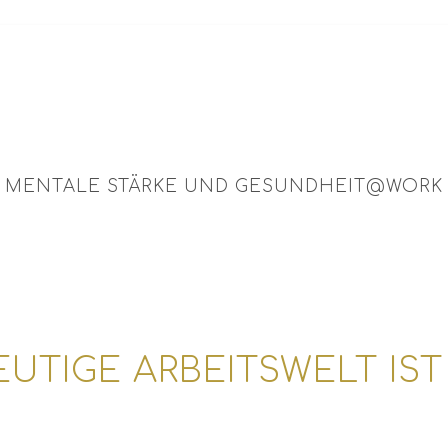
MENTALE STÄRKE UND GESUNDHEIT@WORK
Wissenschaftlich fundiert – lösungsorientiert – praxisnah
EUTIGE ARBEITSWELT IS
nehmens und ihr Engagement, ihre Leistungsfähigkeit, Flexi
und Mitarbeitenden, die täglich ihr Bestes geben, um das U