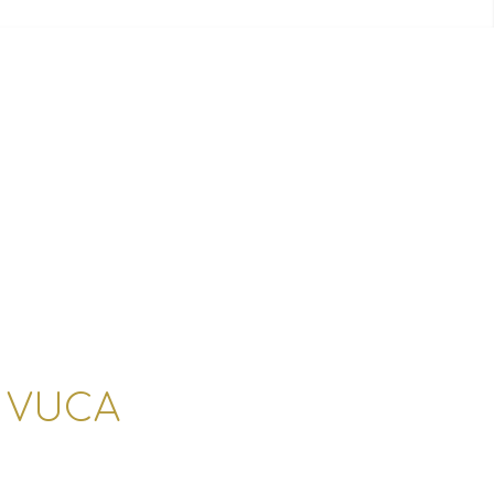
T VUCA
bilität und Kreativität sind entscheidend
nternehmen voranzubringen und innovative