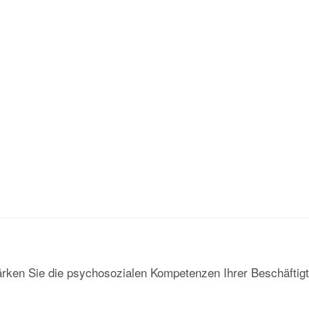
erfügen, sind glücklicher und gesünder.
ten Zielen und Aktivitäten trägt dazu bei, das psychische Wo
e Stärke und Gesundheit positiv beeinflusst und gezielt ge
 Gesundheit durch regelmäßiges Training verbessert werden
on, positive Selbstgespräche, Visualisierungstechniken und
nt sind, können sie ihr volles Potenzial entfalten und langfri
ärken Sie die psychosozialen Kompetenzen Ihrer Beschäftigt